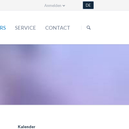
DE
Anmelden
Skip
navigation
RS
SERVICE
CONTACT
Forms
Statute
Order & more
Media library
Kalender