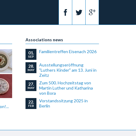
Associations news
Familientreffen Eisenach 2026
01.
SEP
Ausstellungseröffnung
28.
"Luthers Kinder" am 13. Juni in
MAY
Zeitz
Zum 500. Hochzeitstag von
27.
Martin Luther und Katharina
MAY
von Bora
Vorstandssitzung 2025 in
22.
Berlin
FEB
n!...