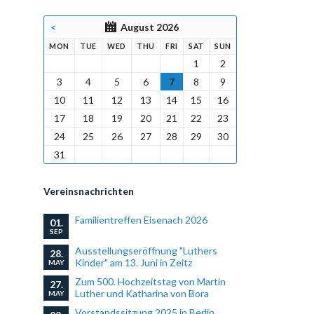
<
August 2026
DAY
SDAY
NESDAY
RSDAY
DAY
URDAY
DAY
MON
TUE
WED
THU
FRI
SAT
SUN
1
2
3
4
5
6
7
8
9
10
11
12
13
14
15
16
17
18
19
20
21
22
23
24
25
26
27
28
29
30
31
Vereinsnachrichten
Familientreffen Eisenach 2026
01.
SEP
Ausstellungseröffnung "Luthers
28.
Kinder" am 13. Juni in Zeitz
MAY
Zum 500. Hochzeitstag von Martin
27.
Luther und Katharina von Bora
MAY
Vorstandssitzung 2025 in Berlin