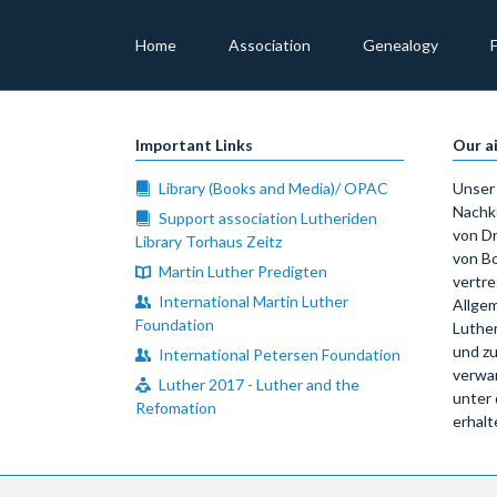
Skip
navigation
Home
Association
Genealogy
Important Links
Our a
Library (Books and Media)/ OPAC
Unser 
Nachk
Support association Lutheriden
von Dr
Library Torhaus Zeitz
von Bo
Martin Luther Predigten
vertre
International Martin Luther
Allgem
Foundation
Luthe
und zu
International Petersen Foundation
verwa
Luther 2017 - Luther and the
unter 
Refomation
erhalt