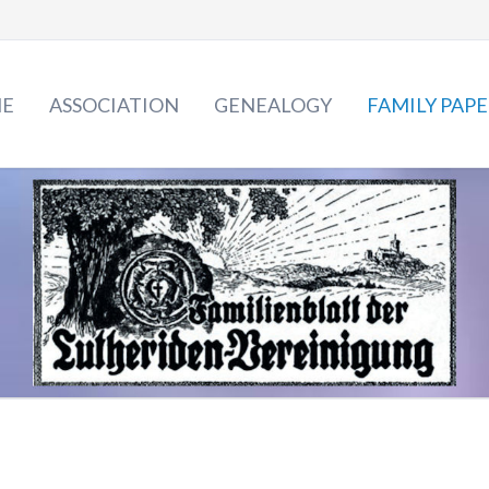
E
ASSOCIATION
GENEALOGY
FAMILY PAPE
The Lutheriden
2029 - 2020
Board
2019 - 2010
Archive & Library
2009 - 2000
Family gatherings
1999 - 1990
Luther rose
1989 - 1980
News
Veranstaltungskalender
1969 - 1960
1959 - 1950
1949 - 1940