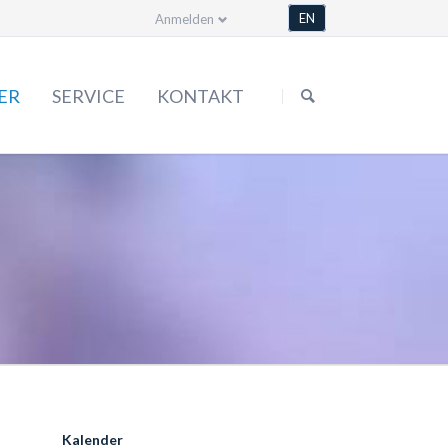
EN
Anmelden
Navigation
überspringen
ER
SERVICE
KONTAKT
Formulare
Satzung
Bestellen & mehr
Mediathek
Kalender