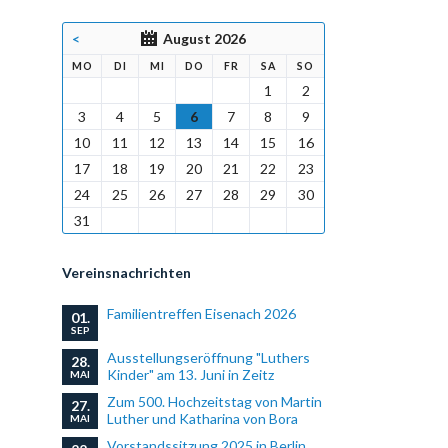
<
August 2026
NTAG
ENSTAG
TTWOCH
NNERSTAG
EITAG
MSTAG
NNTAG
MO
DI
MI
DO
FR
SA
SO
1
2
3
4
5
6
7
8
9
10
11
12
13
14
15
16
17
18
19
20
21
22
23
24
25
26
27
28
29
30
31
Vereinsnachrichten
Familientreffen Eisenach 2026
01.
SEP
Ausstellungseröffnung "Luthers
28.
Kinder" am 13. Juni in Zeitz
MAI
Zum 500. Hochzeitstag von Martin
27.
Luther und Katharina von Bora
MAI
Vorstandssitzung 2025 in Berlin