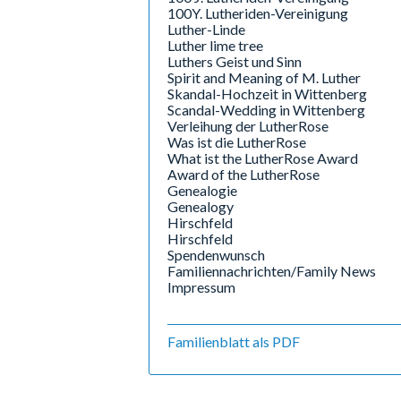
100Y. Lutheriden-Vereinigung
Luther-Linde
Luther lime tree
Luthers Geist und Sinn
Spirit and Meaning of M. Luther
Skandal-Hochzeit in Wittenberg
Scandal-Wedding in Wittenberg
Verleihung der LutherRose
Was ist die LutherRose
What ist the LutherRose Award
Award of the LutherRose
Genealogie
Genealogy
Hirschfeld
Hirschfeld
Spendenwunsch
Familiennachrichten/Family News
Impressum
Familienblatt als PDF