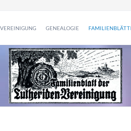
VEREINIGUNG
GENEALOGIE
FAMILIENBLÄTT
Die Lutheriden
Vorstand
2019 - 2010
Archiv & Bibliothek
2009 - 2000
Familientreffen
1999 - 1990
Lutherrose
1989 - 1980
Nachrichten
1979 - 1970
Veranstaltungskalender
1969 - 1960
1959 - 1950
1949 - 1940