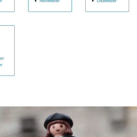
r
November
Dezember
er
er