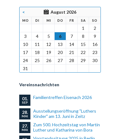
<
August 2026
NTAG
ENSTAG
TTWOCH
NNERSTAG
EITAG
MSTAG
NNTAG
MO
DI
MI
DO
FR
SA
SO
1
2
3
4
5
6
7
8
9
10
11
12
13
14
15
16
17
18
19
20
21
22
23
24
25
26
27
28
29
30
31
Vereinsnachrichten
Familientreffen Eisenach 2026
01.
SEP
Ausstellungseröffnung "Luthers
28.
Kinder" am 13. Juni in Zeitz
MAI
Zum 500. Hochzeitstag von Martin
27.
Luther und Katharina von Bora
MAI
Vorstandssitzung 2025 in Berlin