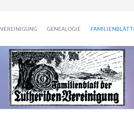
VEREINIGUNG
GENEALOGIE
FAMILIENBLÄTT
Die Lutheriden
2029 - 2020
Vorstand
2019 - 2010
Archiv & Bibliothek
2009 - 2000
Familientreffen
1999 - 1990
Lutherrose
1989 - 1980
Nachrichten
1979 - 1970
Veranstaltungskalender
1969 - 1960
1949 - 1940