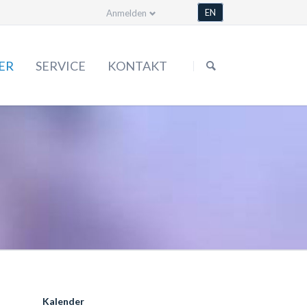
EN
Anmelden
Navigation
überspringen
ER
SERVICE
KONTAKT
Formulare
Satzung
Bestellen & mehr
Mediathek
Kalender