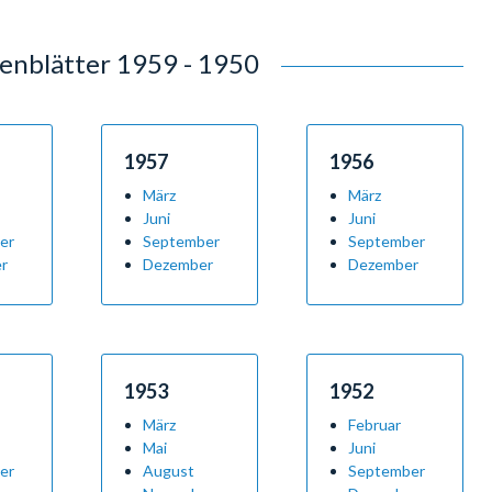
1939 - 1930
1929 - 1926
enblätter 1959 - 1950
1957
1956
März
März
Juni
Juni
er
September
September
r
Dezember
Dezember
1953
1952
März
Februar
Mai
Juni
er
August
September